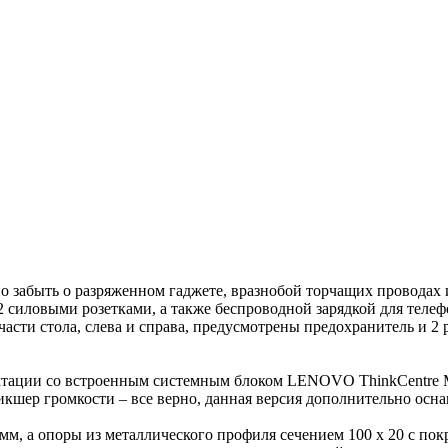
 забыть о разряженном гаджете, вразнобой торчащих проводах и
2 силовыми розетками, а также беспроводной зарядкой для теле
сти стола, слева и справа, предусмотрены предохранитель и 2 р
ктации со встроенным системным блоком LENOVO ThinkCentre M9
икшер громкости – все верно, данная версия дополнительно осн
, а опоры из металлического профиля сечением 100 х 20 с пок