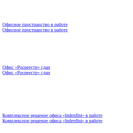
Офисное пространство
в работе
Офисное пространство
в работе
Офис «Росреестр»
сдан
Офис «Росреестр»
сдан
Комплексное решение офиса «Indenfini»
в работе
Комплексное решение офиса «Indenfini»
в работе